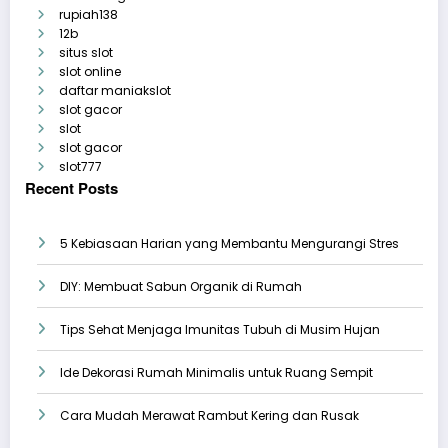
rupiah138
12b
situs slot
slot online
daftar maniakslot
slot gacor
slot
slot gacor
slot777
Recent Posts
5 Kebiasaan Harian yang Membantu Mengurangi Stres
DIY: Membuat Sabun Organik di Rumah
Tips Sehat Menjaga Imunitas Tubuh di Musim Hujan
Ide Dekorasi Rumah Minimalis untuk Ruang Sempit
Cara Mudah Merawat Rambut Kering dan Rusak