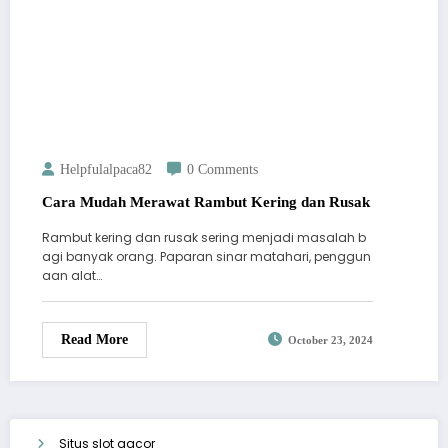
Helpfulalpaca82
0 Comments
Cara Mudah Merawat Rambut Kering dan Rusak
Rambut kering dan rusak sering menjadi masalah b
agi banyak orang. Paparan sinar matahari, penggun
aan alat…
Read More
October 23, 2024
Situs slot gacor