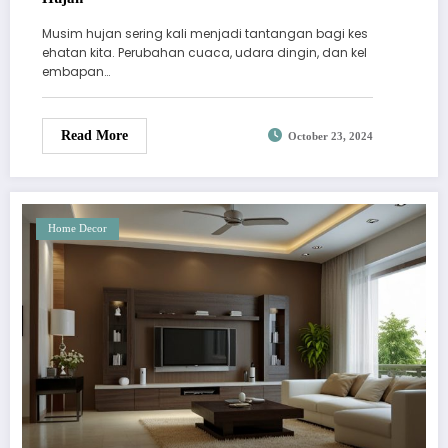
Musim hujan sering kali menjadi tantangan bagi kes
ehatan kita. Perubahan cuaca, udara dingin, dan kel
embapan…
Read More
October 23, 2024
Home Decor