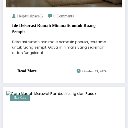
Helpfulalpaca82
0 Comments
Ide Dekorasi Rumah Minimalis untuk Ruang
Sempit
Dekorasi rumah minimalis semakin populer, terutama
untuk ruang sempit. Gaya minimalis yang sederhan
a dan fungsional…
Read More
October 23, 2024
Hair Care