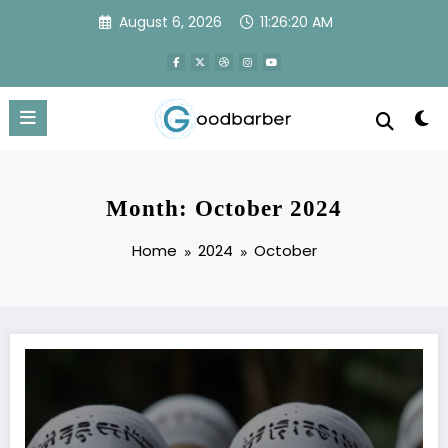
Skip
August 6, 2026
11:26:20 AM
to
content
Month: October 2024
Home
2024
October